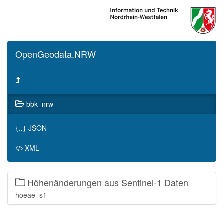
OpenGeodata.NRW
bbk_nrw
JSON
{..}
XML
Höhenänderungen aus Sentinel-1 Daten
hoeae_s1