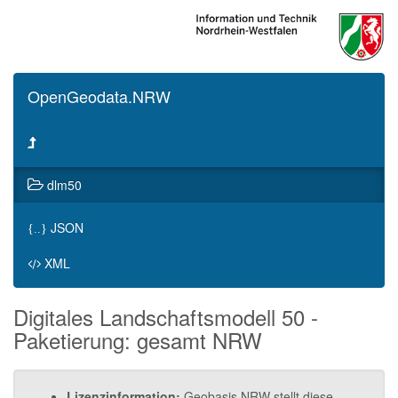
OpenGeodata.NRW
dlm50
JSON
{..}
XML
Digitales Landschaftsmodell 50 -
Paketierung: gesamt NRW
Lizenzinformation:
Geobasis NRW stellt diese