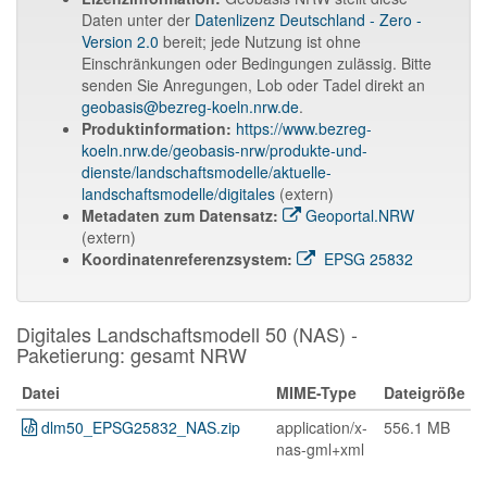
Daten unter der
Datenlizenz Deutschland - Zero -
Version 2.0
bereit; jede Nutzung ist ohne
Einschränkungen oder Bedingungen zulässig. Bitte
senden Sie Anregungen, Lob oder Tadel direkt an
geobasis@bezreg-koeln.nrw.de
.
Produktinformation:
https://www.bezreg-
koeln.nrw.de/geobasis-nrw/produkte-und-
dienste/landschaftsmodelle/aktuelle-
landschaftsmodelle/digitales
(extern)
Metadaten zum Datensatz:
Geoportal.NRW
(extern)
Koordinatenreferenzsystem:
EPSG 25832
Digitales Landschaftsmodell 50 (NAS) -
Paketierung: gesamt NRW
Datei
MIME-Type
Dateigröße
dlm50_EPSG25832_NAS.zip
application/x-
556.1 MB
nas-gml+xml