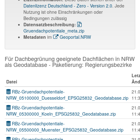
Datenlizenz Deutschland - Zero - Version 2.0
. Jede
Nutzung ist ohne Einschränkungen oder
Bedingungen zulässig
Datensatzbeschreibung:
Gruendachpotentiale_meta.zip
Metadaten
im
Geoportal.NRW
Für Dachbegrünung geeignete Dachflächen in NRW
als Geodatabase - Paketierung: Regierungsbezirke
Let
Datei
Änd
RBz-Gruendachpotentiale-
21.
NRW_05100000_Duesseldorf_EPSG25832_Geodatabase.zip
11:
RBz-Gruendachpotentiale-
21.
NRW_05300000_Koeln_EPSG25832_Geodatabase.zip
11:
RBz-Gruendachpotentiale-
21.
NRW_05500000_Muenster_EPSG25832_Geodatabase.zip
11:
RBz-Gruendachpotentiale-
21.