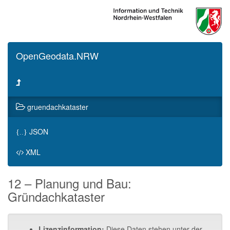
OpenGeodata.NRW
gruendachkataster
JSON
{..}
XML
12 – Planung und Bau:
Gründachkataster
Lizenzinformation:
Diese Daten stehen unter der