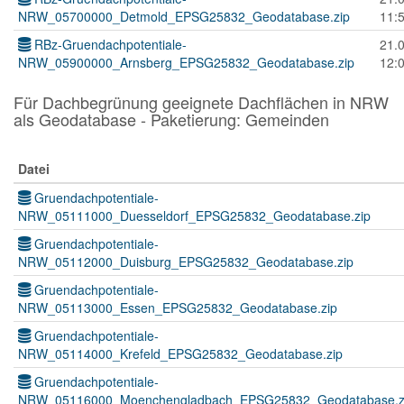
NRW_05700000_Detmold_EPSG25832_Geodatabase.zip
11:
RBz-Gruendachpotentiale-
21.
NRW_05900000_Arnsberg_EPSG25832_Geodatabase.zip
12:
Für Dachbegrünung geeignete Dachflächen in NRW
als Geodatabase - Paketierung: Gemeinden
Datei
Gruendachpotentiale-
NRW_05111000_Duesseldorf_EPSG25832_Geodatabase.zip
Gruendachpotentiale-
NRW_05112000_Duisburg_EPSG25832_Geodatabase.zip
Gruendachpotentiale-
NRW_05113000_Essen_EPSG25832_Geodatabase.zip
Gruendachpotentiale-
NRW_05114000_Krefeld_EPSG25832_Geodatabase.zip
Gruendachpotentiale-
NRW_05116000_Moenchengladbach_EPSG25832_Geodatabase.z