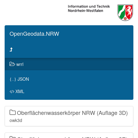
OpenGeodata.NRW
wrrl
JSON
{..}
XML
Oberflächenwasserkörper NRW (Auflage 3D)
owk3d